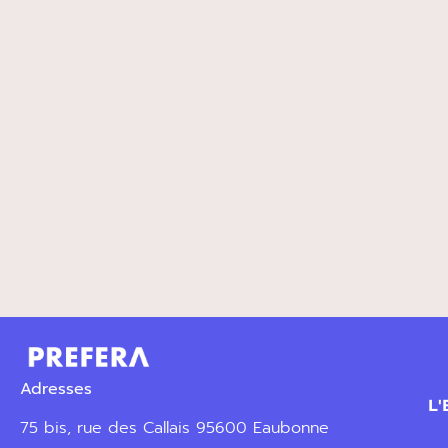
Adresses
L
75 bis, rue des Callais 95600 Eaubonne