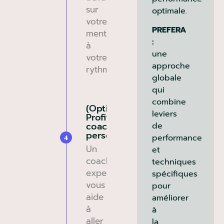
sur
optimale.
votre
PREFERA
mental,
:
à
une
votre
approche
rythme.
globale
qui
combine
(Optionnel)
leviers
Profitez d’un
coaching
de
personnalisé
performance
4
Un
et
coach
techniques
expert
spécifiques
vous
pour
aide
améliorer
à
à
aller
la