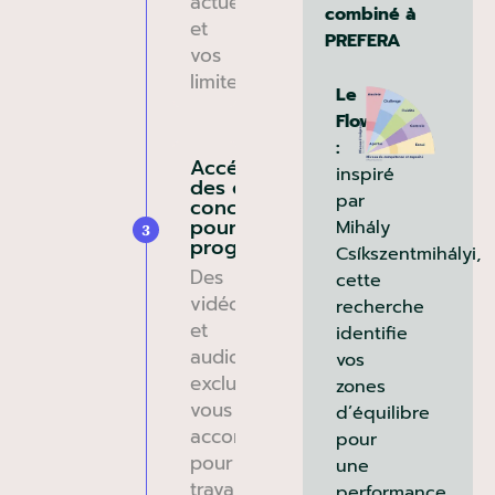
actuelles
combiné à
et
PREFERA
vos
limites.
Le
Flow
:
Accédez à
inspiré
des outils
par
concrets
pour
Mihály
3
progresser
Csíkszentmihályi,
Des
cette
vidéos
recherche
et
identifie
audios
vos
exclusifs
zones
vous
d’équilibre
accompagnent
pour
pour
une
travailler
performance