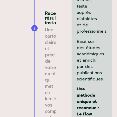
mental,
testé
auprès
Recevez vos
résultats
d’athlètes
instantanément
et de
2
Une
professionnels.
cartographie
Basé sur
claire
des études
et
académiques
précise
et enrichi
de
par des
votre
publications
mental,
scientifiques.
qui
met
Une
en
méthode
lumière
unique et
vos
reconnue :
compétences
Le Flow