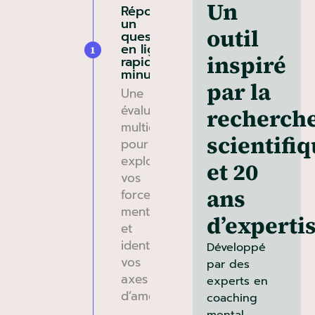
Un
Répondez à
un
outil
questionnaire
en ligne
1
inspiré
rapide (20
minutes)
par la
Une
évaluation
recherch
multidimensionnelle
scientifi
pour
explorer
et 20
vos
ans
forces
mentales
d’experti
et
identifier
Développé
vos
par des
axes
experts en
d’amélioration.
coaching