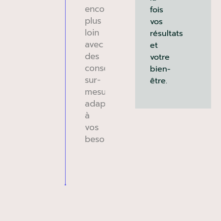
encore
fois
plus
vos
loin
résultats
avec
et
des
votre
conseils
bien-
sur-
être.
mesure
adaptés
à
vos
besoins.