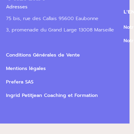
Adresses
L'E
75 bis, rue des Callais 95600 Eaubonne
Not
3, promenade du Grand Large 13008 Marseille
Not
Conditions Générales de Vente
Mentions légales
Prefera SAS
Ingrid Petitjean Coaching et Formation