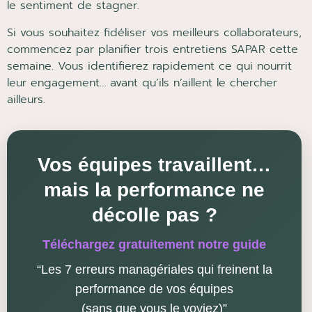
le sentiment de stagner.
Si vous souhaitez fidéliser vos meilleurs collaborateurs,
commencez par planifier trois entretiens SAPAR cette
semaine. Vous identifierez rapidement ce qui nourrit
leur engagement… avant qu’ils n’aillent le chercher
ailleurs.
Vos équipes travaillent…
mais la performance ne
décolle pas ?
Téléchargez gratuitement notre guide
“Les 7 erreurs managériales qui freinent la
performance de vos équipes
(sans que vous le voyiez)”