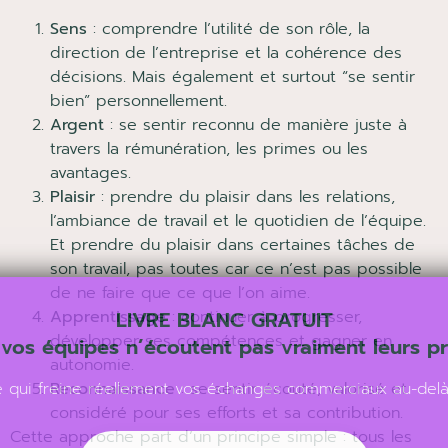
Sens
: comprendre l’utilité de son rôle, la
direction de l’entreprise et la cohérence des
décisions. Mais également et surtout “se sentir
bien” personnellement.
Argent
: se sentir reconnu de manière juste à
travers la rémunération, les primes ou les
avantages.
Plaisir
: prendre du plaisir dans les relations,
l’ambiance de travail et le quotidien de l’équipe.
Et prendre du plaisir dans certaines tâches de
son travail, pas toutes car ce n’est pas possible
de ne faire que ce que l’on aime.
LIVRE BLANC GRATUIT
Apprentissage
: continuer à progresser,
vos équipes n’écoutent pas vraiment leurs p
développer ses compétences et gagner en
autonomie.
qui freine réellement vos échanges commerciaux au-delà
Reconnaissance
: se sentir écouté, valorisé et
considéré pour ses efforts et sa contribution.
Cette approche part d’un principe simple : tous les