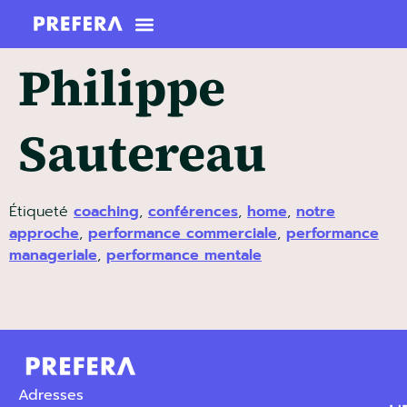
Philippe
Sautereau
Étiqueté
coaching
,
conférences
,
home
,
notre
approche
,
performance commerciale
,
performance
manageriale
,
performance mentale
Adresses