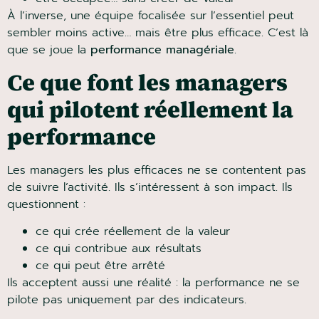
vos équipes n’écoutent pas vraiment leurs p
À l’inverse, une équipe focalisée sur l’essentiel peut
sembler moins active… mais être plus efficace. C’est là
qui freine réellement vos échanges commerciaux au-delà
que se joue la
performance managériale
.
Ce que font les managers
Je télécharge le guide
qui pilotent réellement la
performance
PDF complet de 9 pages · lecture rapide
Les managers les plus efficaces ne se contentent pas
de suivre l’activité. Ils s’intéressent à son impact. Ils
questionnent :
ce qui crée réellement de la valeur
ce qui contribue aux résultats
ce qui peut être arrêté
Ils acceptent aussi une réalité : la performance ne se
pilote pas uniquement par des indicateurs.