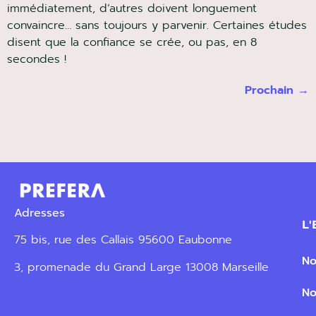
convaincre… sans toujours y parvenir. Certaines
études disent que la confiance se crée, ou pas, en 8
secondes !
Prochain
→
Adresses
L'E
75 bis, rue des Callais 95600 Eaubonne
Not
3, promenade du Grand Large 13008 Marseille
Not
Conditions Générales de Vente